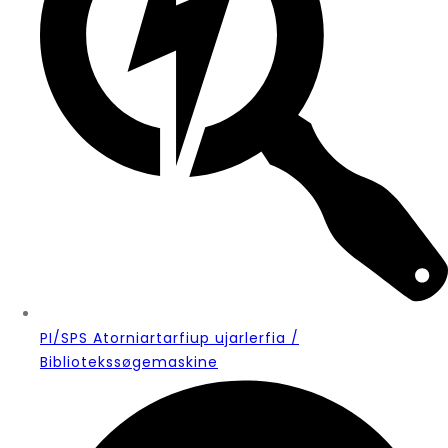
PI/SPS Atorniartarfiup ujarlerfia /
Bibliotekssøgemaskine