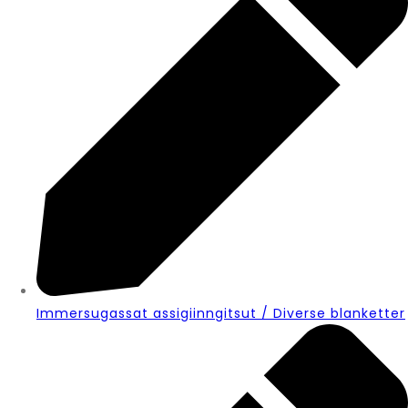
Immersugassat assigiinngitsut / Diverse blanketter