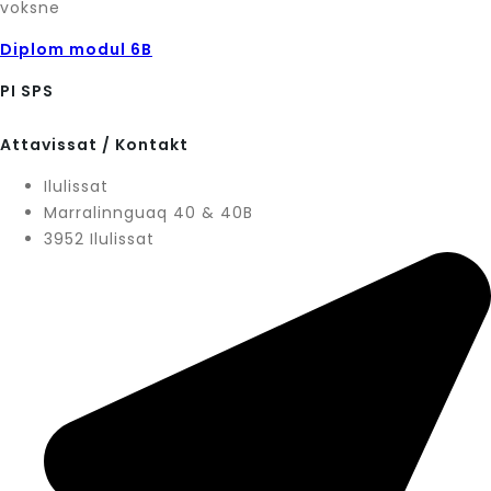
voksne
Diplom modul 6B
PI SPS
Attavissat / Kontakt
Ilulissat
Marralinnguaq 40 & 40B
3952 Ilulissat