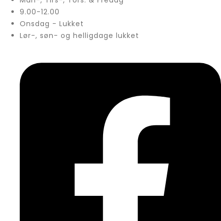
Man-, Tirs-, Tors. & Fredag
9.00-12.00
Onsdag - Lukket
Lør-, søn- og helligdage lukket