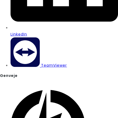
LinkedIn
TeamViewer
Genveje