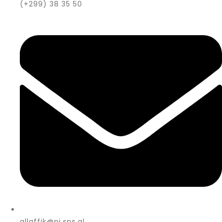
(+299) 38 35 50
allaffik@pi.sps.gl