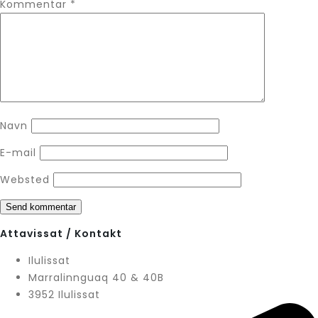
Kommentar
*
Navn
E-mail
Websted
Attavissat / Kontakt
Ilulissat
Marralinnguaq 40 & 40B
3952 Ilulissat