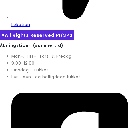
Lokation
♥All Rights Reserved PI/SPS
Åbningstider: (sommertid)
Man-, Tirs-, Tors. & Fredag
9.00-12.00
Onsdag - Lukket
Lør-, søn- og helligdage lukket