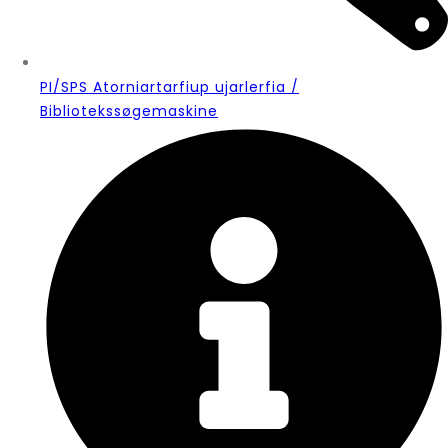
PI/SPS Atorniartarfiup ujarlerfia /
Bibliotekssøgemaskine