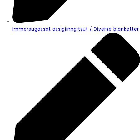
Immersugassat assigiinngitsut / Diverse blanketter