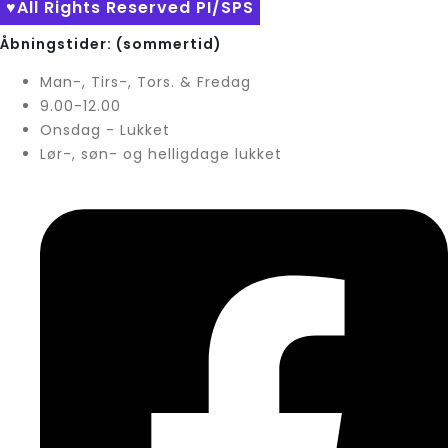
♥All Rights Reserved PI/SPS
Åbningstider: (sommertid)
Man-, Tirs-, Tors. & Fredag
9.00-12.00
Onsdag - Lukket
Lør-, søn- og helligdage lukket