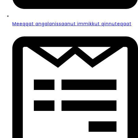
Meeqqat angalanissaanut immikkut qinnuteqaat