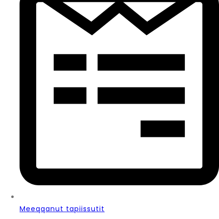
Meeqqanut tapiissutit