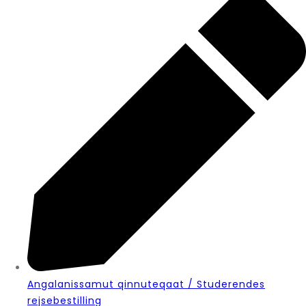
Angalanissamut qinnuteqaat / Studerendes
rejsebestilling