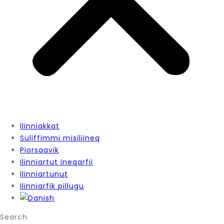
Ilinniakkat
Suliffimmi misiliineq
Piorsaavik
Ilinniartut ineqarfii
Ilinniartunut
Ilinniarfik pillugu
Search