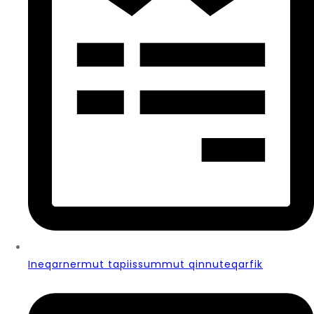
Ineqarnermut tapiissummut qinnuteqarfik