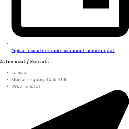
Pigisat assartorneqarnissaannut qinnuteqaat
Attavissat / Kontakt
Ilulissat
Marralinnguaq 40 & 40B
3952 Ilulissat