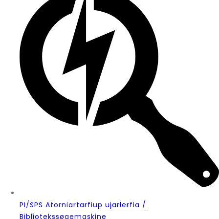
PI/SPS Atorniartarfiup ujarlerfia /
Bibliotekssøgemaskine