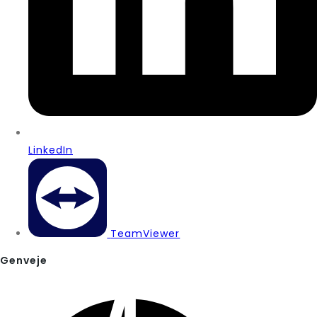
LinkedIn
TeamViewer
Genveje