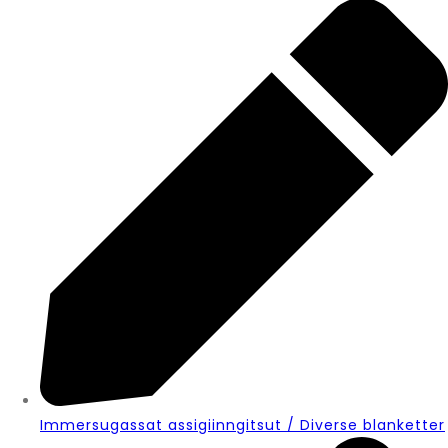
Immersugassat assigiinngitsut / Diverse blanketter