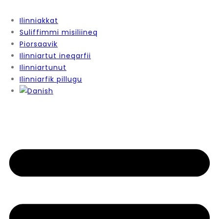
Ilinniakkat
Suliffimmi misiliineq
Piorsaavik
Ilinniartut ineqarfii
Ilinniartunut
Ilinniarfik pillugu