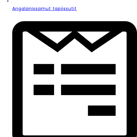
Angalanissamut tapiissutit