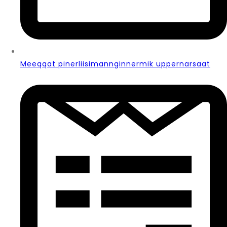
Meeqqat pinerliisimannginnermik uppernarsaat